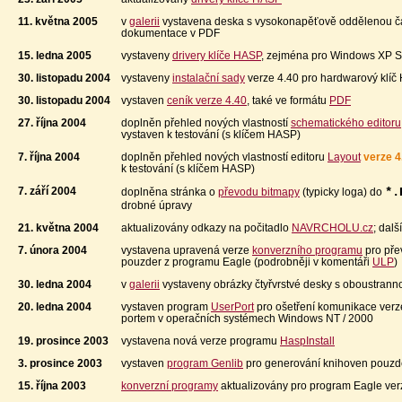
11. května 2005
v
galerii
vystavena deska s vysokonapěťově oddělenou čá
dokumentace v PDF
15. ledna 2005
vystaveny
drivery klíče HASP
, zejména pro Windows XP 
30. listopadu 2004
vystaveny
instalační sady
verze 4.40 pro hardwarový klíč H
30. listopadu 2004
vystaven
ceník verze 4.40
, také ve formátu
PDF
27. října 2004
doplněn přehled nových vlastností
schematického editoru
vystaven k testování (s klíčem HASP)
7. října 2004
doplněn přehled nových vlastností editoru
Layout
verze 4
k testování (s klíčem HASP)
7. září 2004
*.
doplněna stránka o
převodu bitmapy
(typicky loga) do
drobné úpravy
21. května 2004
aktualizovány odkazy na počitadlo
NAVRCHOLU.cz
; dal
7. února 2004
vystavena upravená verze
konverzního programu
pro pře
pouzder z programu Eagle (podrobněji v komentáři
ULP
)
30. ledna 2004
v
galerii
vystaveny obrázky čtyřvrstvé desky s oboustran
20. ledna 2004
vystaven program
UserPort
pro ošetření komunikace verze 
portem v operačních systémech Windows NT / 2000
19. prosince 2003
vystavena nová verze programu
HaspInstall
3. prosince 2003
vystaven
program Genlib
pro generování knihoven pouzd
15. října 2003
konverzní programy
aktualizovány pro program Eagle ver