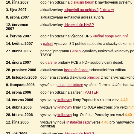
10. října 2007
doplněn odkaz na
diskusní fórum
k návrhovému systému 
3. října 2007
aktualizovány
odpovědi na nejčastější dotazy
9. srpna 2007
aktualizována e-mailová adresa autora
12. července
aktualizovány
drivery klíče HASP
2007
4. června 2007
doplněn odkaz na výrobce DPS
Plošné spoje Korunní
14. května 2007
v
galerii
vystaven 3D pohled na desku a ukázky dokumen
27. dubna 2007
pomocí programu
Genlib
vytvořeny ukázkové knihovny p
TSSOP
24. února 2007
do
galerie
přidány
PCB a
PDF soubory osmi desek
28. prosince 2006
aktualizována
instalační sada
schematického editoru
10. listopadu 2006
doplněna stránka diskutující
principy
, z nichž vychází ko
8. listopadu 2006
vysvětlen
postup instalace
systému Formica 4.40 s hard
24. srpna 2006
doplněn odkaz na zařízení
MATTER
14. června 2006
vystaveny
knihovny
firmy Papouch s.r.o. pro verzi
4.40
14. dubna 2006
vystaveny
knihovny
firmy TOROLA electronic pro verzi
4.4
28. března 2006
vystaveny
knihovny
Ing. Oldřicha Peroutky pro verzi
4.40
12. října 2005
vystaveny nové
instalační sady
verze
4.40
pro hardwarový 
certifikát)
23. září 2005
aktualizovány
drivery klíče HASP