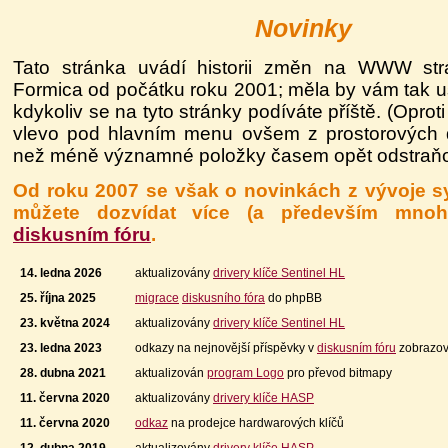
Novinky
Tato stránka uvádí historii změn na WWW st
Formica od počátku roku 2001; měla by vám tak us
kdykoliv se na tyto stránky podíváte příště. (Oprot
vlevo pod hlavním menu ovšem z prostorových
než méně významné položky časem opět odstraňo
Od roku 2007 se však o novinkách z vývoje 
můžete dozvídat více (a především mnohe
diskusním fóru
.
14. ledna 2026
aktualizovány
drivery klíče Sentinel HL
25. října 2025
migrace
diskusního fóra
do phpBB
23. května 2024
aktualizovány
drivery klíče Sentinel HL
23. ledna 2023
odkazy na nejnovější příspěvky v
diskusním fóru
zobrazov
28. dubna 2021
aktualizován
program Logo
pro převod bitmapy
11. června 2020
aktualizovány
drivery klíče HASP
11. června 2020
odkaz
na prodejce hardwarových klíčů
12. dubna 2019
aktualizovány
drivery klíče HASP