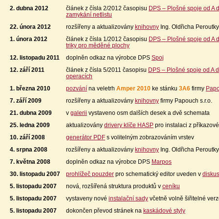
2. dubna 2012
článek z čísla 2/2012 časopisu
DPS – Plošné spoje od A 
zamykání netlistu
22. února 2012
rozšířeny a aktualizovány
knihovny
Ing. Oldřicha Peroutky
1. února 2012
článek z čísla 1/2012 časopisu
DPS – Plošné spoje od A 
triky pro měděné plochy
12. listopadu 2011
doplněn odkaz na výrobce DPS
Spoj
12. září 2011
článek z čísla 5/2011 časopisu
DPS – Plošné spoje od A d
operacích
1. března 2010
pozvání
na veletrh
Amper 2010
ke stánku
3A6
firmy
Papo
7. září 2009
rozšířeny a aktualizovány
knihovny
firmy Papouch s.r.o.
21. dubna 2009
v
galerii
vystaveno osm dalších desek a dvě schemata
25. ledna 2009
aktualizovány
drivery klíče HASP
pro instalaci z příkazov
10. září 2008
generátor PDF
s volitelným zobrazováním vrstev
4. srpna 2008
rozšířeny a aktualizovány
knihovny
Ing. Oldřicha Peroutky
7. května 2008
doplněn odkaz na výrobce DPS
Marpos
30. listopadu 2007
prohlížeč pouzder
pro schematický editor uveden v
diskus
5. listopadu 2007
nová, rozšířená struktura produktů v
ceníku
5. listopadu 2007
vystaveny nové
instalační sady
včetně volně šiřitelné ver
5. listopadu 2007
dokončen převod stránek na
kaskádové styly