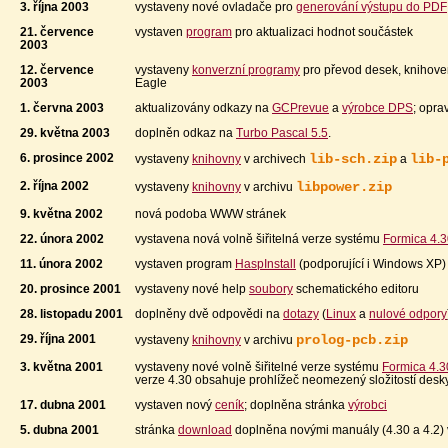
3. října 2003
vystaveny nové ovladače pro
generování výstupu do PDF
21. července
vystaven
program
pro aktualizaci hodnot součástek
2003
12. července
vystaveny
konverzní programy
pro převod desek, knihove
2003
Eagle
1. června 2003
aktualizovány odkazy na
GCPrevue
a
výrobce DPS
; opra
29. května 2003
doplněn odkaz na
Turbo Pascal 5.5
.
6. prosince 2002
lib-sch.zip
lib-
vystaveny
knihovny
v archivech
a
2. října 2002
libpower.zip
vystaveny
knihovny
v archivu
9. května 2002
nová podoba WWW stránek
22. února 2002
vystavena nová volně šiřitelná verze systému
Formica 4.
11. února 2002
vystaven program
HaspInstall
(podporující i Windows XP)
20. prosince 2001
vystaveny nové help
soubory
schematického editoru
28. listopadu 2001
doplněny dvě odpovědi na
dotazy
(
Linux
a
nulové odpory
29. října 2001
prolog-pcb.zip
vystaveny
knihovny
v archivu
3. května 2001
vystaveny nové volně šiřitelné verze systému
Formica 4.3
verze 4.30 obsahuje prohlížeč neomezený složitostí desk
17. dubna 2001
vystaven nový
ceník
; doplněna stránka
výrobci
5. dubna 2001
stránka
download
doplněna novými manuály (4.30 a 4.2)