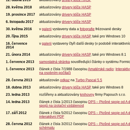
28. května 2018
aktualizovány
drivery klíče HASP
19. prosince 2017
aktualizovány
drivery klíče HASP
6. listopadu 2017
aktualizovány
drivery klíče HASP
30. května 2016
v
galerii
vystaveny data a
fotografie
frézované desky
20. října 2015
aktualizovány
drivery klíče HASP
, také pro Windows 10
16. července
v
galerii
vystaveny čtyři další desky (v podobě interaktivn
2014
21. února 2014
aktualizovány
drivery klíče HASP
, také pro Windows 8.1
1. července 2013
samostatná stránka
soustřeďující články o systému Formi
1. července 2013
článek z čísla 7/1988 časopisu
Amatérské radio
:
Interakti
na osobním počítači
28. června 2013
aktualizován
odkaz
na
Turbo Pascal 5.5
18. dubna 2013
aktualizovány
drivery klíče HASP
, také pro Windows 8
23. ledna 2013
rozšířeny a aktualizovány
knihovny
firmy Papouch s.r.o.
14. ledna 2013
článek z čísla 1/2013 časopisu
DPS – Plošné spoje od A 
spojů na izolační vzdálenost
17. září 2012
článek z čísla 5/2012 časopisu
DPS – Plošné spoje od A 
interaktivní PDF
28. června 2012
článek z čísla 3/2012 časopisu
DPS – Plošné spoje od A 
schématu